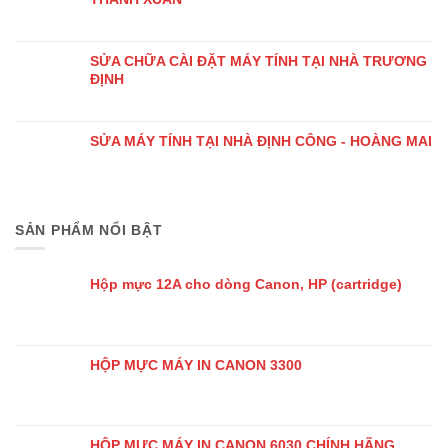
SỬA CHỮA CÀI ĐẶT MÁY TÍNH TẠI NHÀ TRƯƠNG
ĐỊNH
SỬA MÁY TÍNH TẠI NHÀ ĐỊNH CÔNG - HOÀNG MAI
SẢN PHẨM NỔI BẬT
Hộp mực 12A cho dòng Canon, HP (cartridge)
HỘP MỰC MÁY IN CANON 3300
HỘP MỰC MÁY IN CANON 6030 CHÍNH HÃNG