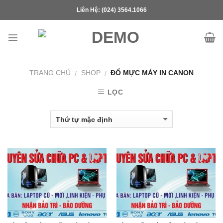
Skip
Liên Hệ: (024) 3564.1066
to
content
TRANG CHỦ
SHOP
ĐỔ MỰC MÁY IN CANON
/
/
LỌC
Add to
Add to
Wishlist
Wishlist