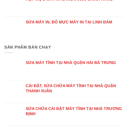
SỬA MÁY IN, ĐỔ MỰC MÁY IN TẠI LINH ĐÀM
SẢN PHẨM BÁN CHẠY
SỬA MÁY TÍNH TẠI NHÀ QUẬN HAI BÀ TRƯNG
CÀI ĐẶT, SỬA CHỮA MÁY TÍNH TẠI NHÀ QUẬN
THANH XUÂN
SỬA CHỮA CÀI ĐẶT MÁY TÍNH TẠI NHÀ TRƯƠNG
ĐỊNH