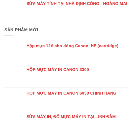
SỬA MÁY TÍNH TẠI NHÀ ĐỊNH CÔNG - HOÀNG MAI
SẢN PHẨM MỚI
Hộp mực 12A cho dòng Canon, HP (cartridge)
HỘP MỰC MÁY IN CANON 3300
HỘP MỰC MÁY IN CANON 6030 CHÍNH HÃNG
SỬA MÁY IN, ĐỔ MỰC MÁY IN TẠI LINH ĐÀM