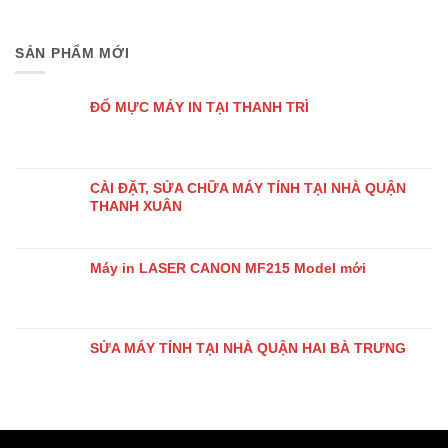
SẢN PHẨM MỚI
ĐỔ MỰC MÁY IN TẠI THANH TRÌ
CÀI ĐẶT, SỬA CHỮA MÁY TÍNH TẠI NHÀ QUẬN
THANH XUÂN
Máy in LASER CANON MF215 Model mới
SỬA MÁY TÍNH TẠI NHÀ QUẬN HAI BÀ TRƯNG