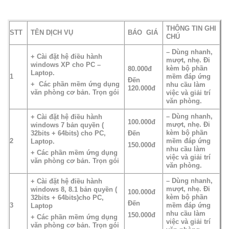
THÔNG TIN GHI
STT
TÊN DỊCH VỤ
BÁO GIÁ
CHÚ
– Dùng nhanh,
+ Cài đặt hệ điều hành
mượt, nhẹ. Đi
windows XP cho PC –
kèm bộ phần
80.000đ
Laptop.
1
mềm đáp ứng
Đến
+ Các phần mềm ứng dụng
nhu cầu làm
120.000đ
văn phòng cơ bản. Trọn gói
việc và giải trí
văn phòng.
– Dùng nhanh,
+ Cài đặt hệ điều hành
100.000đ
mượt, nhẹ. Đi
windows 7 bản quyền (
kèm bộ phần
32bits + 64bits) cho PC,
Đến
2
mềm đáp ứng
Laptop.
150.000đ
nhu cầu làm
+ Các phần mềm ứng dụng
việc và giải trí
văn phòng cơ bản. Trọn gói
văn phòng.
– Dùng nhanh,
+ Cài đặt hệ điều hành
mượt, nhẹ. Đi
windows 8, 8.1 bản quyền (
100.000đ
kèm bộ phần
32bits + 64bits)cho PC,
Đến
3
mềm đáp ứng
Laptop
nhu cầu làm
150.000đ
+ Các phần mềm ứng dụng
việc và giải trí
văn phòng cơ bản. Trọn gói