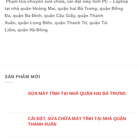
Phạm Gia chuyên sửa chữa, cài đặt máy tính PC – Laptop
tại nhà quận Hoàng Mai, quận hai Bà Trưng,
quận
Đống
Đa,
quận
Ba Đình,
quận
Cầu Giấy,
quận
Thanh
Xuân,
quận
Long Biên,
quận
Thanh Trì,
quận
Từ
Liêm,
quận
Hà Đông
SẢN PHẨM MỚI
SỬA MÁY TÍNH TẠI NHÀ QUẬN HAI BÀ TRƯNG
CÀI ĐẶT, SỬA CHỮA MÁY TÍNH TẠI NHÀ QUẬN
THANH XUÂN