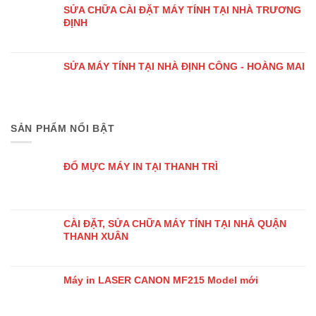
SỬA CHỮA CÀI ĐẶT MÁY TÍNH TẠI NHÀ TRƯƠNG
ĐỊNH
SỬA MÁY TÍNH TẠI NHÀ ĐỊNH CÔNG - HOÀNG MAI
SẢN PHẨM NỔI BẬT
ĐỔ MỰC MÁY IN TẠI THANH TRÌ
CÀI ĐẶT, SỬA CHỮA MÁY TÍNH TẠI NHÀ QUẬN
THANH XUÂN
Máy in LASER CANON MF215 Model mới