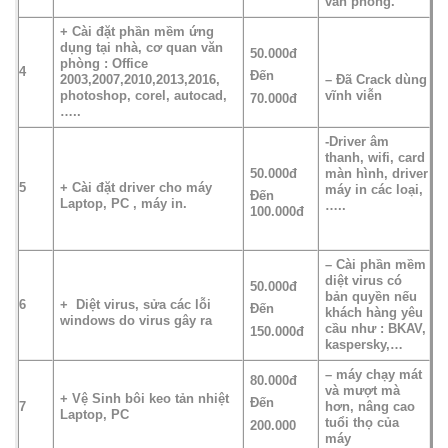
văn phòng.
+ Cài đặt phần mềm ứng
dụng tại nhà, cơ quan văn
50.000đ
phòng : Office
4
Đến
2003,2007,2010,2013,2016,
– Đã Crack dùng
photoshop, corel, autocad,
vĩnh viễn
70.000đ
…..
-Driver âm
thanh, wifi, card
50.000đ
màn hình, driver
5
+ Cài đặt driver cho máy
máy in các loại,
Đến
Laptop, PC , máy in.
…..
100.000đ
– Cài phần mềm
diệt virus có
50.000đ
bản quyền nếu
6
+ Diệt virus, sửa các lỗi
Đến
khách hàng yêu
windows do virus gây ra
cầu như : BKAV,
150.000đ
kaspersky,…
– máy chạy mát
80.000đ
và mượt mà
+ Vệ Sinh bôi keo tản nhiệt
Đến
7
hơn, nâng cao
Laptop, PC
tuổi thọ của
200.000
máy